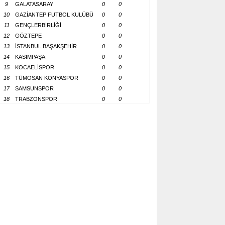
9
GALATASARAY
0
0
10
GAZİANTEP FUTBOL KULÜBÜ
0
0
11
GENÇLERBİRLİĞİ
0
0
12
GÖZTEPE
0
0
13
İSTANBUL BAŞAKŞEHİR
0
0
14
KASIMPAŞA
0
0
15
KOCAELİSPOR
0
0
16
TÜMOSAN KONYASPOR
0
0
17
SAMSUNSPOR
0
0
18
TRABZONSPOR
0
0