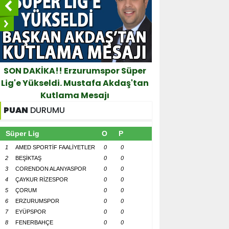
SON DAKİKA!! Erzurumspor Süper
Başkan Sekmen
Lig'e Yükseldi. Mustafa Akdaş'tan
Benim Canım Şe
Kutlama Mesajı
V
PUAN
DURUMU
Süper Lig
O
P
1
AMED SPORTİF FAALİYETLER
0
0
2
BEŞİKTAŞ
0
0
3
CORENDON ALANYASPOR
0
0
4
ÇAYKUR RİZESPOR
0
0
5
ÇORUM
0
0
6
ERZURUMSPOR
0
0
7
EYÜPSPOR
0
0
8
FENERBAHÇE
0
0