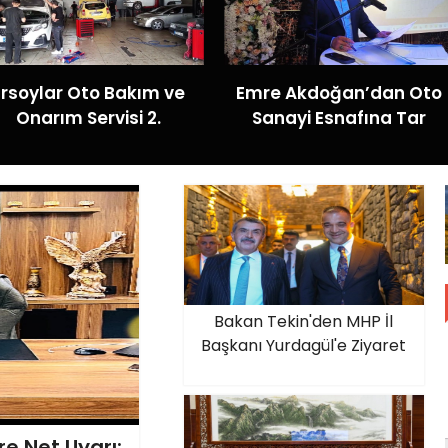
Ersoylar Oto Bakım ve
Emre Akdoğan’dan Oto
Onarım Servisi 2.
Sanayi Esnafına Tar
Bakan Tekin'den MHP İl
Başkanı Yurdagül'e Ziyaret
e Net Uyarı: