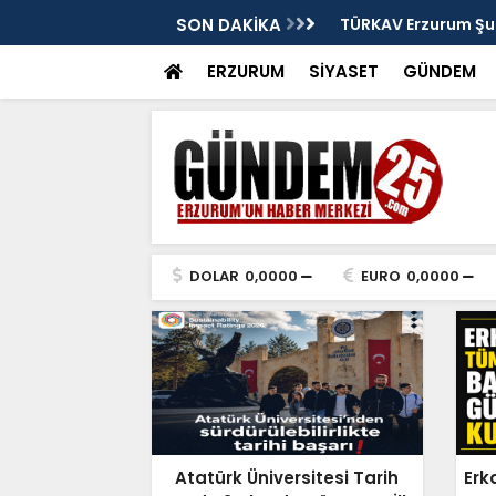
: Murat Yakut'un İz Bırakan Başkanlığı
SON DAKİKA
TÜRKAV Erzurum Şub
ve Terakki Konfera
ERZURUM
SİYASET
GÜNDEM
DOLAR
0,0000
EURO
0,0000
Atatürk Üniversitesi Tarih
Erk