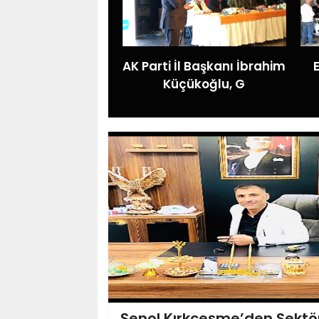
AK Parti İl Başkanı İbrahim
Küçükoğlu, G
PERFORMANS AUTO 2.
ŞUBESİ HİZMETE AÇILDI
Şenol Kırkçeşme’den Sektör