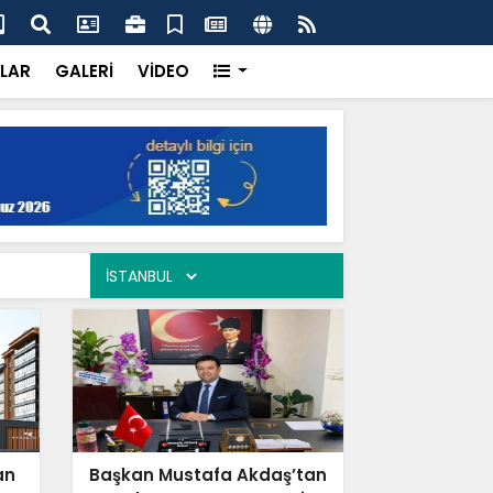
ercisi Dönerci Bey, Organizasyonların da Vazgeçilmez
AK 
Siy
LAR
GALERİ
VİDEO
an
Başkan Mustafa Akdaş’tan