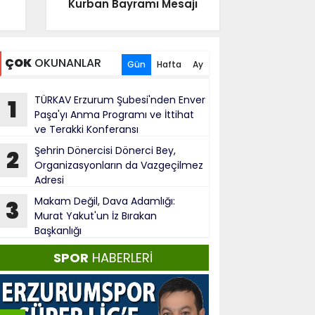
Kurban Bayramı Mesajı
ÇOK
OKUNANLAR
Gün
Hafta
Ay
TÜRKAV Erzurum Şubesi'nden Enver
1
Paşa'yı Anma Programı ve İttihat
ve Terakki Konferansı
Şehrin Dönercisi Dönerci Bey,
2
Organizasyonların da Vazgeçilmez
Adresi
Makam Değil, Dava Adamlığı:
3
Murat Yakut'un İz Bırakan
Başkanlığı
SPOR
HABERLERİ