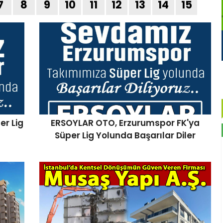
7
8
9
10
11
12
13
14
15
Erzurumspor, Süper Lig’e Yükseldi:
Erkan Şirin’den Tebrik Mesajı
er Lig
ERSOYLAR OTO, Erzurumspor FK'ya
Süper Lig Yolunda Başarılar Diler