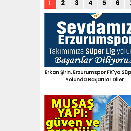
1
2
3
4
5
6
Erkan Şirin, Erzurumspor FK'ya Süp
Yolunda Başarılar Diler