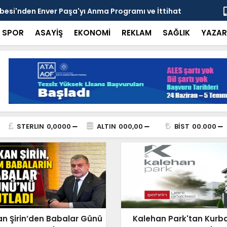
esi'nden Enver Paşa'yı Anma Programı ve İttihat
Şehrin Dön
nsı
Adresi
SPOR
ASAYİŞ
EKONOMİ
REKLAM
SAĞLIK
YAZAR
STERLIN
0,0000
ALTIN
000,00
BİST
00.000
an Şirin’den Babalar Günü
Kalehan Park'tan Kurb