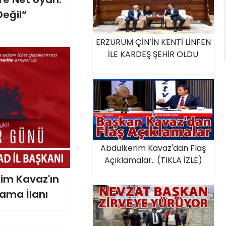
eğil“
ERZURUM ÇİN’İN KENTİ LİNFEN
İLE KARDEŞ ŞEHİR OLDU
Abdulkerim Kavaz'dan Flaş
Açıklamalar.. (TIKLA İZLE)
rim Kavaz'ın
lama İlanı