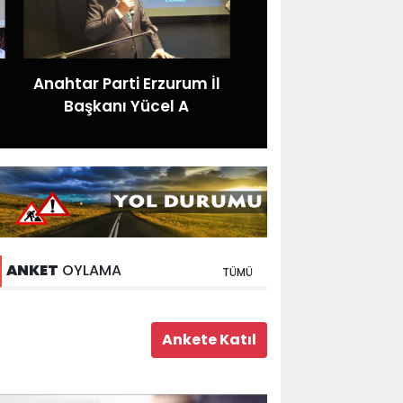
Anahtar Parti Erzurum İl
Başkanı Yücel A
ANKET
OYLAMA
TÜMÜ