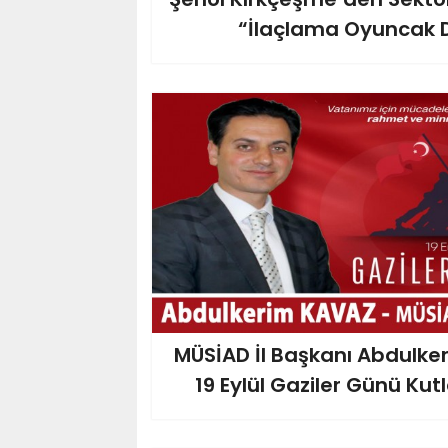
“İlaçlama Oyuncak D
MÜSİAD İl Başkanı Abdulke
19 Eylül Gaziler Günü Kut