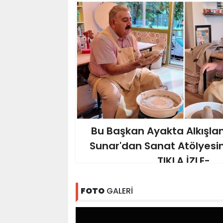
Bu Başkan Ayakta Alkışlan
Sunar'dan Sanat Atölyesin
TIKLA İZLE-
FOTO
GALERİ